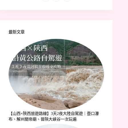
最新文章
【山西×陝西旅遊路線】3天2夜大陸自駕遊｜壺口瀑
布、解州關帝廟、晉陝大峽谷一次玩遍