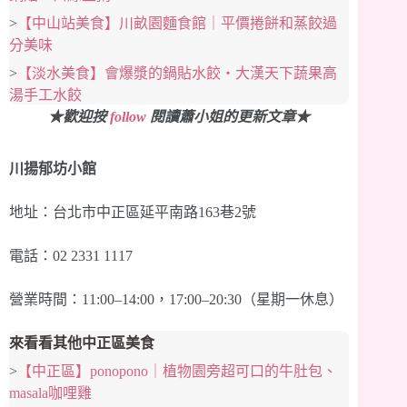
>
【中山站美食】川畝園麵食館｜平價捲餅和蒸餃過
分美味
>
【淡水美食】會爆漿的鍋貼水餃‧大漢天下蔬果高
湯手工水餃
★歡迎按
follow
閱讀蕭小姐的更新文章★
川揚郁坊小館
地址：台北市中正區延平南路163巷2號
電話：02 2331 1117
營業時間：11:00–14:00，17:00–20:30（星期一休息）
來看看其他中正區美食
>
【中正區】ponopono｜植物園旁超可口的牛肚包、
masala咖哩雞