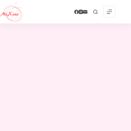
跳
至
主
要
內
容