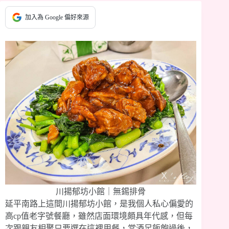
加入為 Google 偏好來源
川揚郁坊小館｜無錫排骨
延平南路上這間川揚郁坊小館，是我個人私心偏愛的
高cp值老字號餐廳，雖然店面環境頗具年代感，但每
次跟親友相聚只要選在這裡用餐，當酒足飯飽過後，