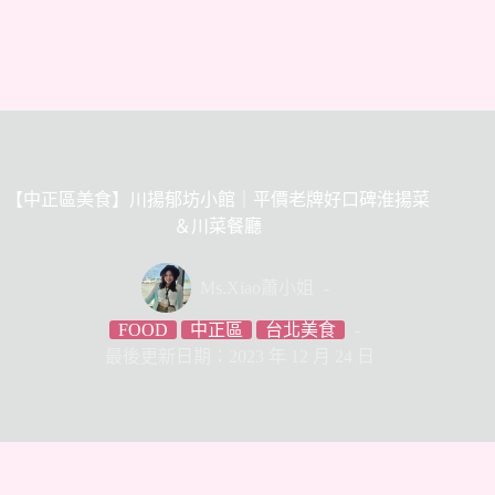
【中正區美食】川揚郁坊小館｜平價老牌好口碑淮揚菜
＆川菜餐廳
Ms.Xiao蕭小姐
FOOD
中正區
台北美食
最後更新日期：2023 年 12 月 24 日