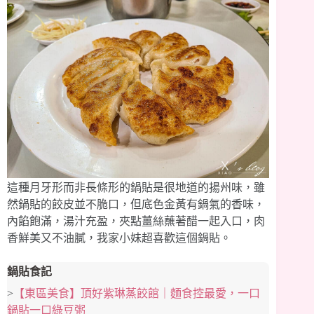
這種月牙形而非長條形的鍋貼是很地道的揚州味，雖
然鍋貼的餃皮並不脆口，但底色金黃有鍋氣的香味，
內餡飽滿，湯汁充盈，夾點薑絲蘸著醋一起入口，肉
香鮮美又不油膩，我家小妹超喜歡這個鍋貼。
鍋貼食記
>
【東區美食】頂好紫琳蒸餃館｜麵食控最愛，一口
鍋貼一口綠豆粥