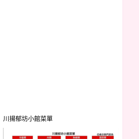
川揚郁坊小館菜單