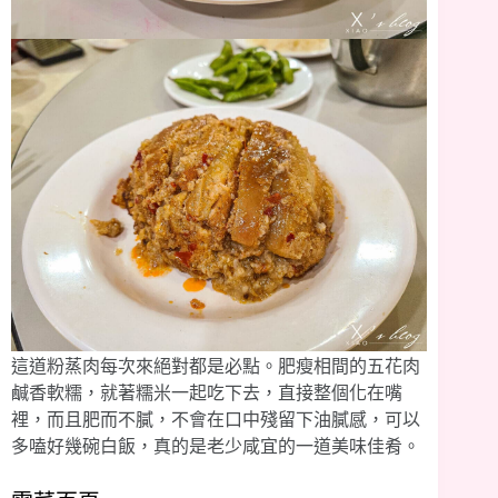
這道粉蒸肉每次來絕對都是必點。肥瘦相間的五花肉
鹹香軟糯，就著糯米一起吃下去，直接整個化在嘴
裡，而且肥而不膩，不會在口中殘留下油膩感，可以
多嗑好幾碗白飯，真的是老少咸宜的一道美味佳肴。