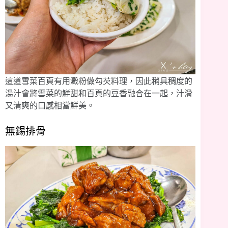
這道雪菜百頁有用澱粉做勾芡料理，因此稍具稠度的
湯汁會將雪菜的鮮甜和百頁的豆香融合在一起，汁滑
又清爽的口感相當鮮美。
無錫排骨