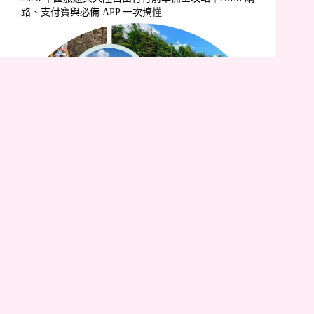
路、支付寶與必備 APP 一次搞懂
2026 清邁湄林一日遊路線：蒙占山花田、叢林飛索、
綿羊農場，5 大景點全記錄！