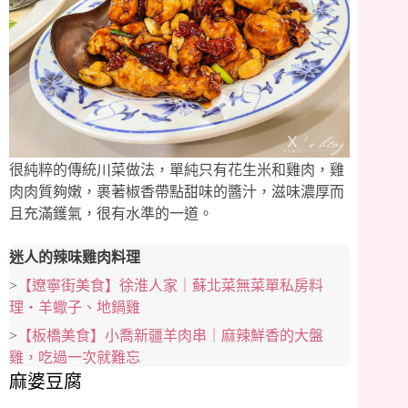
很純粹的傳統川菜做法，單純只有花生米和雞肉，雞
肉肉質夠嫩，裹著椒香帶點甜味的醬汁，滋味濃厚而
且充滿鑊氣，很有水準的一道。
迷人的辣味雞肉料理
>
【遼寧街美食】徐淮人家｜蘇北菜無菜單私房料
理・羊蠍子、地鍋雞
>
【板橋美食】小喬新疆羊肉串｜麻辣鮮香的大盤
雞，吃過一次就難忘
麻婆豆腐