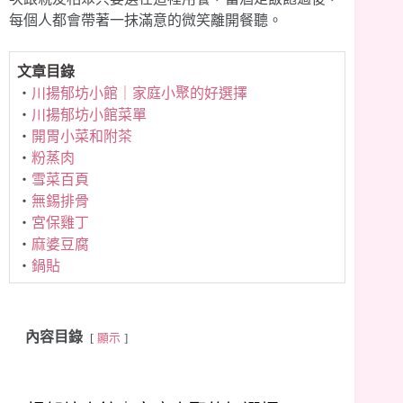
每個人都會帶著一抹滿意的微笑離開餐聽。
文章目錄
‧
川揚郁坊小館｜家庭小聚的好選擇
‧
川揚郁坊小館菜單
‧
開胃小菜和附茶
‧
粉蒸肉
‧
雪菜百頁
‧
無錫排骨
‧
宮保雞丁
‧
麻婆豆腐
‧
鍋貼
內容目錄
顯示