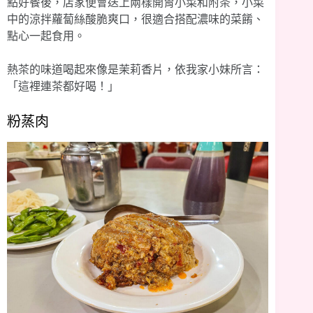
點好餐後，店家便會送上兩樣開胃小菜和附茶，小菜
中的涼拌蘿蔔絲酸脆爽口，很適合搭配濃味的菜餚、
點心一起食用。
熱茶的味道喝起來像是茉莉香片，依我家小妹所言：
「這裡連茶都好喝！」
粉蒸肉