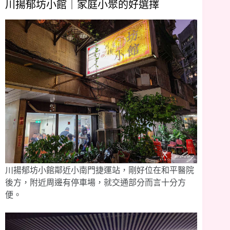
川揚郁坊小館｜家庭小聚的好選擇
川揚郁坊小館鄰近小南門捷運站，剛好位在和平醫院
後方，附近周邊有停車場，就交通部分而言十分方
便。