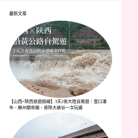
最新文章
【山西×陝西旅遊路線】3天2夜大陸自駕遊｜壺口瀑
布、解州關帝廟、晉陝大峽谷一次玩遍