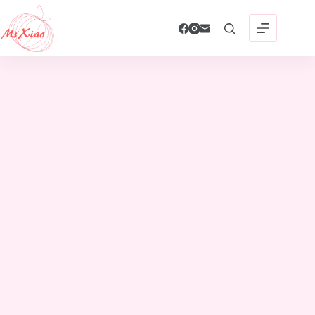
跳
至
主
要
內
容