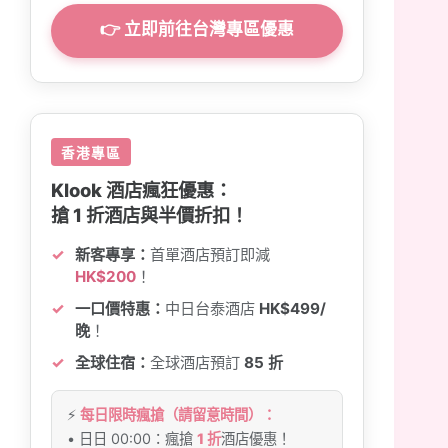
👉 立即前往台灣專區優惠
香港專區
Klook 酒店瘋狂優惠：
搶 1 折酒店與半價折扣！
新客專享：
首單酒店預訂即減
HK$200
！
一口價特惠：
中日台泰酒店
HK$499/
晚
！
全球住宿：
全球酒店預訂
85 折
⚡
每日限時瘋搶（請留意時間）：
• 日日 00:00：瘋搶
1 折
酒店優惠！