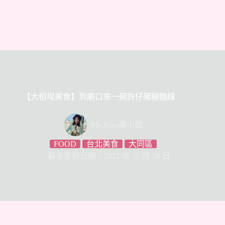
【大稻埕美食】到廟口來一碗許仔豬腳麵線
Ms.Xiao蕭小姐
FOOD
台北美食
大同區
最後更新日期：2022 年 11 月 20 日