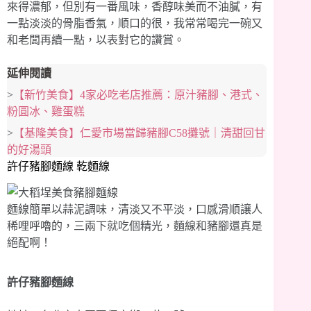
來得濃郁，但別有一番風味，香醇味美而不油膩，有
一點淡淡的骨脂香氣，順口的很，我常常喝完一碗又
和老闆再續一點，以表對它的讚賞。
延伸閱讀
>
【新竹美食】4家必吃老店推薦：原汁豬腳、港式、
粉圓冰、雞蛋糕
>
【基隆美食】仁愛市場當歸豬腳C58攤號｜清甜回甘
的好湯頭
許仔豬腳麵線 乾麵線
麵線簡單以蒜泥調味，清淡又不平淡，口感滑順讓人
稀哩呼嚕的，三兩下就吃個精光，麵線和豬腳還真是
絕配啊！
許仔豬腳麵線