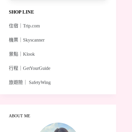
SHOP LINE
住宿｜
Trip.com
機票｜
Skyscanner
景點｜
Klook
行程｜
GetYourGuide
旅遊險｜
SafetyWing
ABOUT ME