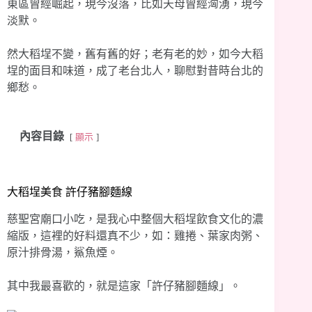
東區曾經崛起，現今沒落，比如天母曾經洶湧，現今
淡默。
然大稻埕不變，舊有舊的好；老有老的妙，如今大稻
埕的面目和味道，成了老台北人，聊慰對昔時台北的
鄉愁。
內容目錄
顯示
大稻埕美食 許仔豬腳麵線
慈聖宮廟口小吃，是我心中整個大稻埕飲食文化的濃
縮版，這裡的好料還真不少，如：雞捲、葉家肉粥、
原汁排骨湯，鯊魚煙。
其中我最喜歡的，就是這家「許仔豬腳麵線」。