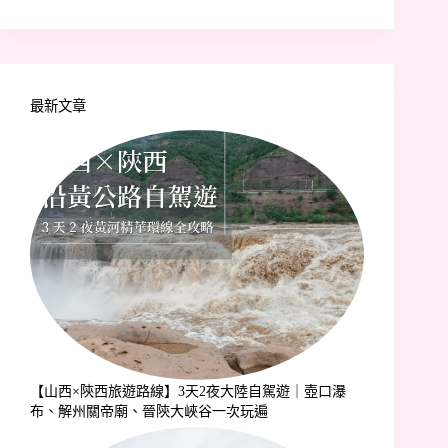
最新文章
【山西×陝西旅遊路線】3天2夜大陸自駕遊｜壺口瀑
布、解州關帝廟、晉陝大峽谷一次玩遍