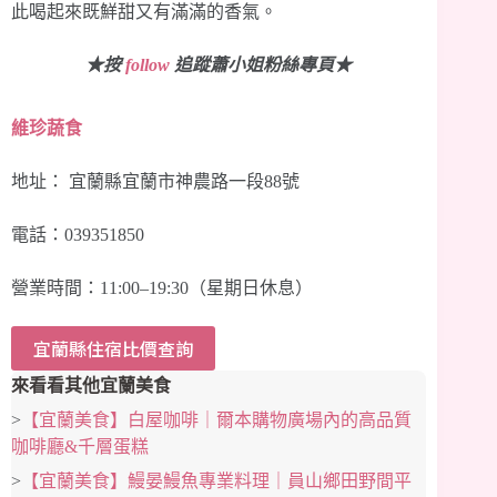
此喝起來既鮮甜又有滿滿的香氣。
★按
follow
追蹤蕭小姐粉絲專頁★
維珍蔬食
地址： 宜蘭縣宜蘭市神農路一段88號
電話：039351850
營業時間：11:00–19:30（星期日休息）
宜蘭縣住宿比價查詢
來看看其他宜蘭美食
>
【宜蘭美食】白屋咖啡｜爾本購物廣場內的高品質
咖啡廳&千層蛋糕
>
【宜蘭美食】鰻晏鰻魚專業料理｜員山鄉田野間平