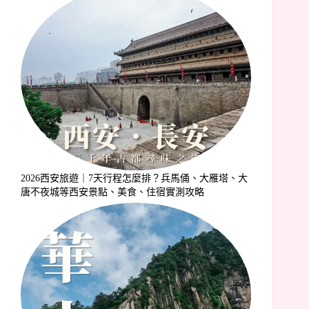
2026西安旅遊｜7天行程怎麼排？兵馬俑、大雁塔、大
唐不夜城等西安景點、美食、住宿實測攻略