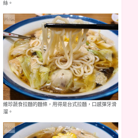
絲。
維珍蔬食拉麵的麵條，用得是台式拉麵，口感彈牙滑
溜。