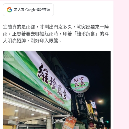
加入為 Google 偏好來源
宜蘭真的是雨都，才剛出門沒多久，就突然飄來一陣
雨，正想著要去哪裡躲雨時，印著「維珍蔬食」的斗
大明亮招牌，剛好印入眼簾。