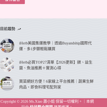
目前趨勢
iHerb美國集運教學｜透過Buyandship國際代
運．多1步驟輕鬆購買
iHerb必買TOP27清單【2026更新】鎂、益生
菌、魚油推薦＋實測心得
買菜網好方便！6家線上平台推薦｜蔬果生鮮
肉品‧即食料理宅配到家
Copyright © 2026 Ms.Xiao 蕭小姐 保留一切權利。｜本網