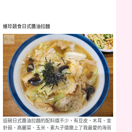
維珍蔬食日式醬油拉麵
這碗日式醬油拉麵的配料還不少，有豆皮、木耳、金
針菇、高麗菜、玉米、素丸子還撒上了我最愛的海苔