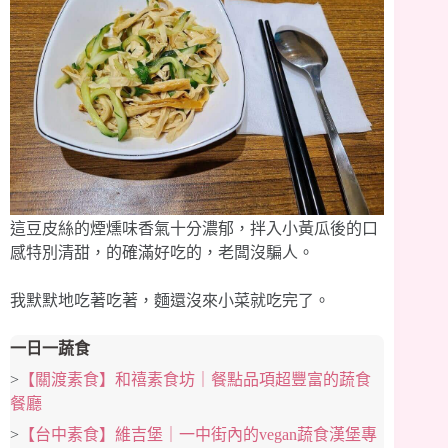
這豆皮絲的煙燻味香氣十分濃郁，拌入小黃瓜後的口
感特別清甜，的確滿好吃的，老闆沒騙人。
我默默地吃著吃著，麵還沒來小菜就吃完了。
一日一蔬食
>
【關渡素食】和禧素食坊｜餐點品項超豐富的蔬食
餐廳
>
【台中素食】維吉堡｜一中街內的vegan蔬食漢堡專