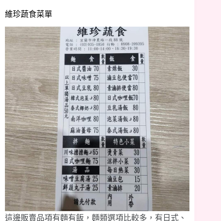
維珍蔬食菜單
這邊販賣品項有麵有飯，麵類選項比較多，有日式、