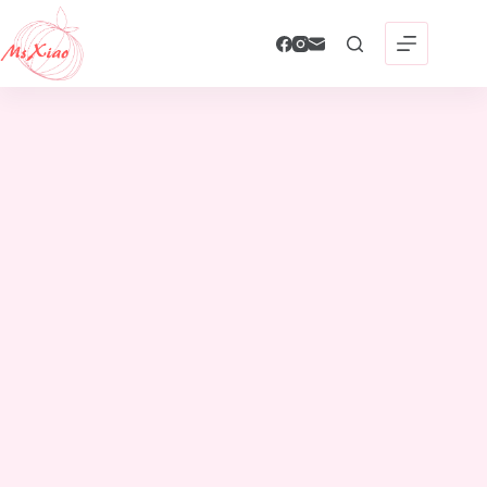
跳
至
主
要
內
容