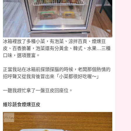
冰箱裡放了多種小菜，有泡菜、涼拌百頁、煙燻豆
皮、百香脆薯，泡菜還有分黃金、韓式、水果…三種
口味，選項豐富。
正當我站在冰箱前探頭探腦的時候，老闆那個熱情的
招呼聲又從我背後冒出來「小菜都很好吃喔～」
一聽我趕忙拿了一盤豆皮回座位。
維珍蔬食煙燻豆皮