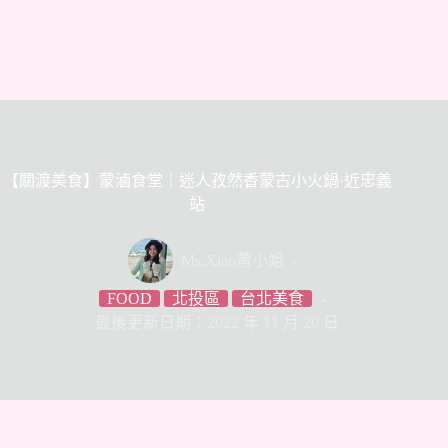
【關渡美食】蒙滷食堂｜迷人孜然香蒙古小火鍋·近忠義
站
Ms.Xiao蕭小姐
FOOD
北投區
台北美食
最後更新日期：2022 年 11 月 20 日