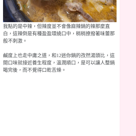
我點的是中辣，但辣度並不會像麻辣鍋的辣那麼直
白，這辣倒是有種盈盈環繞口中，稍稍撩撥著味蕾那
般不刺激。
鹹度上也走中庸之道，和12迷你鍋的孜然湯頭比，這
間口味就接近養生程度，溫潤順口，是可以讓人整鍋
喝完後，而不覺得口乾舌燥。