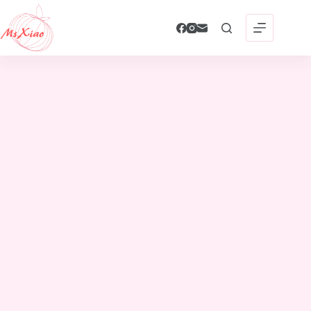
跳
至
主
要
內
容