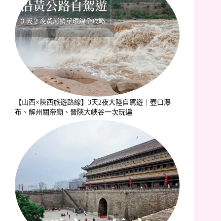
【山西×陝西旅遊路線】3天2夜大陸自駕遊｜壺口瀑
布、解州關帝廟、晉陝大峽谷一次玩遍