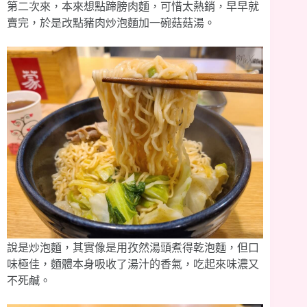
第二次來，本來想點蹄膀肉麵，可惜太熱銷，早早就
賣完，於是改點豬肉炒泡麵加一碗菇菇湯。
說是炒泡麵，其實像是用孜然湯頭煮得乾泡麵，但口
味極佳，麵體本身吸收了湯汁的香氣，吃起來味濃又
不死鹹。