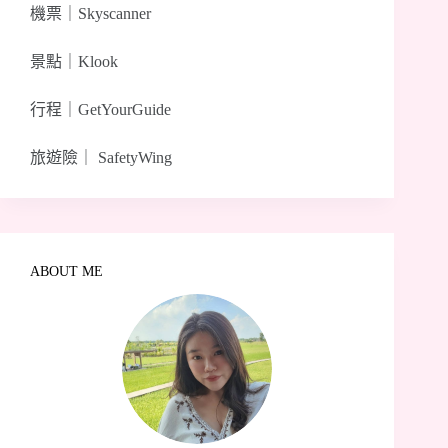
機票｜
Skyscanner
景點｜
Klook
行程｜
GetYourGuide
旅遊險｜
SafetyWing
ABOUT ME