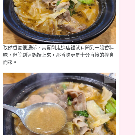
孜然香氣很濃郁，其實剛走進店裡就有聞到一股香料
味，但等到這鍋端上來，那香味更是十分直接的撲鼻
而來。