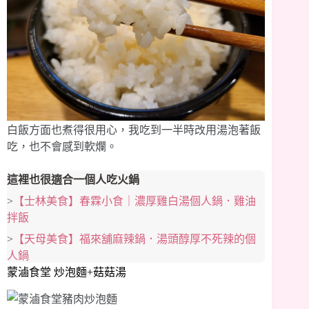
白飯方面也煮得很用心，我吃到一半時改用湯泡著飯
吃，也不會感到軟爛。
這裡也很適合一個人吃火鍋
>
【士林美食】春霖小食｜濃厚雞白湯個人鍋．雞油
拌飯
>
【天母美食】福來舖麻辣鍋．湯頭醇厚不死辣的個
人鍋
蒙滷食堂 炒泡麵+菇菇湯