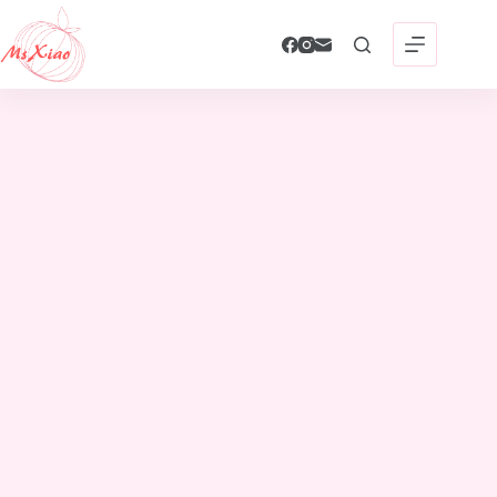
跳
至
主
要
內
容