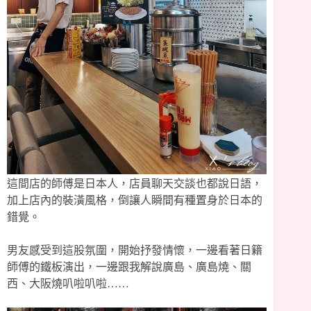
這間店的師傅是日本人，店員聊天交談也都說日語，
加上店內的裝潢風格，倒讓人瞬間有種置身於日本的
錯覺。
男友感受到這股氛圍，開始抒發情懷，一邊看著日籍
師傅的鐵板演出，一邊跟我解說廣島、廣島燒、關
西、大阪燒叭啦叭啦……