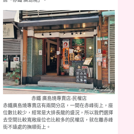
赤鐵 廣島燒專賣店-民權店
赤鐵廣島燒專賣店有兩間分店，一間在赤峰街上，座
位數比較少，經常是大排長龍的盛況，所以我們選擇
去空間比較寬敞座位也比較多的民權店，就在離赤峰
街不遠處的撫順街上。