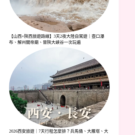
【山西×陝西旅遊路線】3天2夜大陸自駕遊｜壺口瀑
布、解州關帝廟、晉陝大峽谷一次玩遍
2026西安旅遊｜7天行程怎麼排？兵馬俑、大雁塔、大