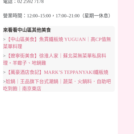
電話：02 2592 7178
營業時間：12:00–15:00，17:00–21:00（星期一休息）
來看看中山區其他美食
>
【中山區美食】魚貫鐵板燒 YUGUAN｜高CP值無
菜單料理
>
【遼寧街美食】徐淮人家｜蘇北菜無菜單私房料
理・羊蠍子、地鍋雞
>
【萬豪酒店食記】MARK’S TEPPANYAKI鐵板燒
>
尬鍋｜王品旗下台式潮鍋｜蔬菜．火鍋料．自助吧
吃到飽｜南京東店