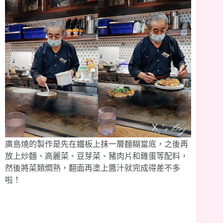
廣島燒的製作是先在鐵板上抹一層麵糊當底，之後再
放上炒麵、高麗菜、豆芽菜、豬肉片和雞蛋等配料，
然後將菜類燜熟，翻面再塗上醬汁就完成得差不多
啦！