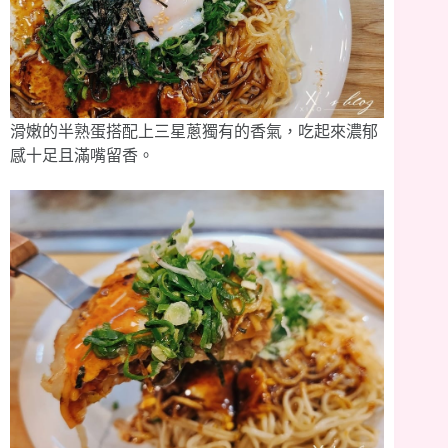
滑嫩的半熟蛋搭配上三星蔥獨有的香氣，吃起來濃郁
感十足且滿嘴留香。