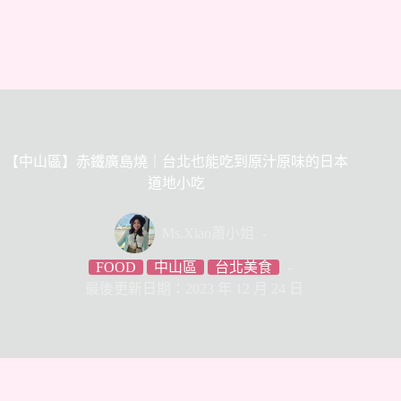
【中山區】赤鐵廣島燒｜台北也能吃到原汁原味的日本
道地小吃
Ms.Xiao蕭小姐
FOOD
中山區
台北美食
最後更新日期：2023 年 12 月 24 日