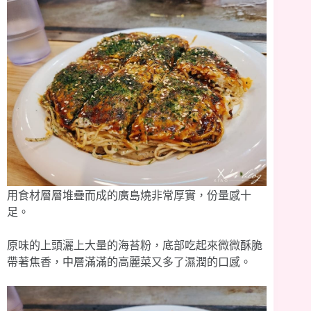
用食材層層堆疊而成的廣島燒非常厚實，份量感十
足。
原味的上頭灑上大量的海苔粉，底部吃起來微微酥脆
帶著焦香，中層滿滿的高麗菜又多了濕潤的口感。