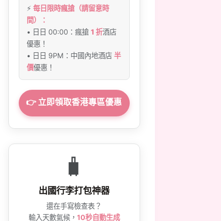
⚡
每日限時瘋搶（請留意時
間）：
• 日日 00:00：瘋搶
1 折
酒店
優惠！
• 日日 9PM：中國內地酒店
半
價
優惠！
👉 立即領取香港專區優惠
🧳
出國行李打包神器
還在手寫檢查表？
輸入天數氣候，
10秒自動生成