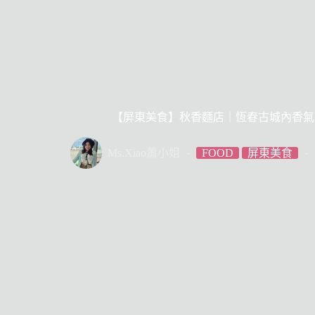
【屏東美食】秋香麵店｜恆春古城內香氣
Ms.Xiao蕭小姐
FOOD
屏東美食