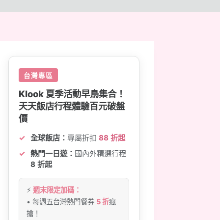
台灣專區
Klook 夏季活動早鳥集合！
天天飯店行程體驗百元破盤
價
全球飯店：
專屬折扣
88 折起
熱門一日遊：
國內外精選行程
8 折起
⚡
週末限定加碼：
• 每週五台灣熱門餐券
5 折
瘋
搶！