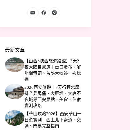
最新文章
【山西×陝西旅遊路線】3天2
夜大陸自駕遊｜壺口瀑布、解
州關帝廟、晉陝大峽谷一次玩
遍
2026西安旅遊｜7天行程怎麼
排？兵馬俑、大雁塔、大唐不
夜城等西安景點、美食、住宿
實測攻略
【華山攻略2026】西安華山一
日遊實測｜西上北下索道、交
通、門票完整指南