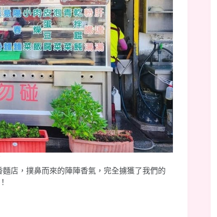
店
秋香麵店，撲鼻而來的陣陣香氣，完全擄獲了我們的
！