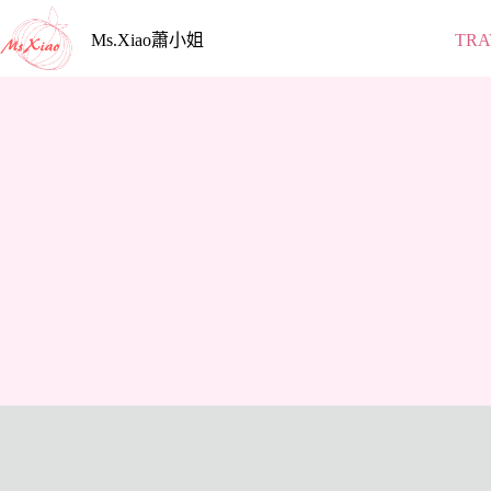
跳
至
Ms.Xiao蕭小姐
TRA
主
要
內
容