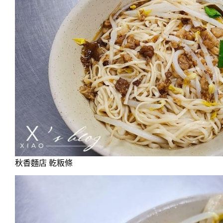
秋香麵店 乾粄條