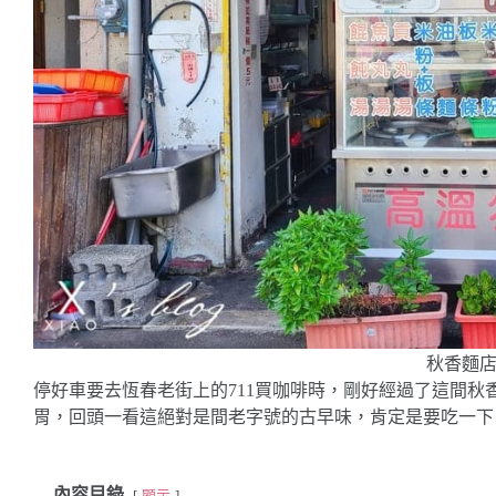
秋香麵
停好車要去恆春老街上的711買咖啡時，剛好經過了這間
胃，回頭一看這絕對是間老字號的古早味，肯定是要吃一下
內容目錄
顯示