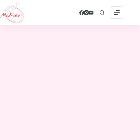
跳
至
主
要
內
容