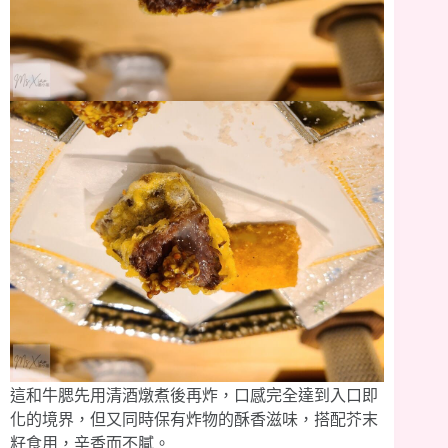
這和牛腮先用清酒燉煮後再炸，口感完全達到入口即
化的境界，但又同時保有炸物的酥香滋味，搭配芥末
籽食用，辛香而不膩。