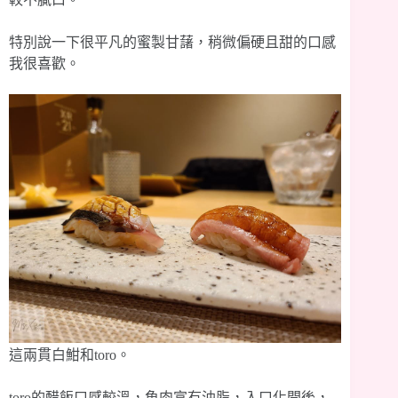
特別說一下很平凡的蜜製甘藷，稍微偏硬且甜的口感
我很喜歡。
這兩貫白魽和toro。
toro的醋飯口感較溫，魚肉富有油脂，入口化開後，