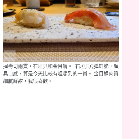
握壽司兩貫，石垣貝和金目鯛。 石垣貝Q彈鮮脆，頗
具口感，算是今天比較有咀嚼到的一貫。 金目鯛肉質
細膩鮮甜，我很喜歡。