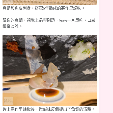
真鯛和魚皮刺身，搭配6年熟成的寒作里調味。
薄造的真鯛，視覺上晶瑩剔透，先來一片單吃，口感
細緻淡雅。
佐上寒作里辣椒後，微鹹味反倒提出了魚質的清甜。