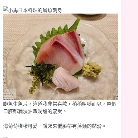
鰤魚生魚片，這道我非常喜歡，稍稍咀嚼而以，整個
口腔都瀰漫油嫩潤甜的感受。
海葡萄模樣可愛，嚐起來偏脆帶有藻類的黏滑。