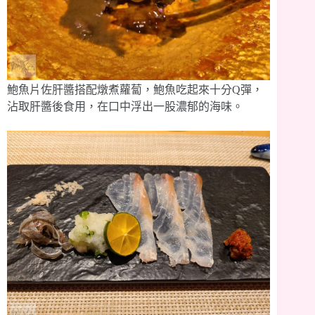
鮑魚片佐肝醬搭配燉煮蘿蔔，鮑魚吃起來十分Q彈，
沾取肝醬後食用，在口中浮出一股濃郁的海味。