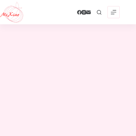
跳
至
主
要
內
容