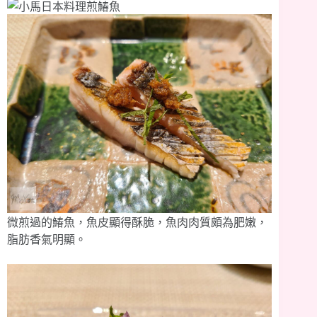
微煎過的鰆魚，魚皮顯得酥脆，魚肉肉質頗為肥嫩，
脂肪香氣明顯。