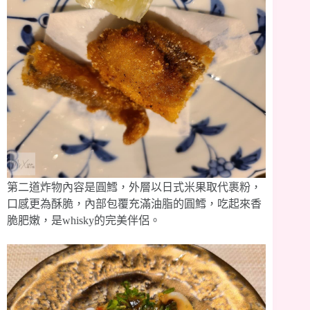
第二道炸物內容是圓鱈，外層以日式米果取代裹粉，
口感更為酥脆，內部包覆充滿油脂的圓鱈，吃起來香
脆肥嫩，是whisky的完美伴侶。