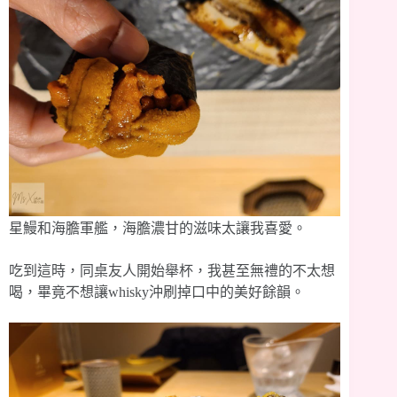
星鰻和海膽軍艦，海膽濃甘的滋味太讓我喜愛。
吃到這時，同桌友人開始舉杯，我甚至無禮的不太想
喝，畢竟不想讓whisky沖刷掉口中的美好餘韻。