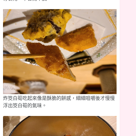
炸筊白筍吃起來像是酥脆的餅感，細細咀嚼後才慢慢
浮出筊白筍的氣味。