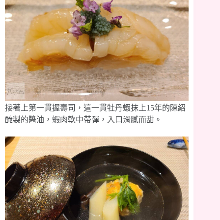
接著上第一貫握壽司，這一貫牡丹蝦抹上15年的陳紹
醃製的醬油，蝦肉軟中帶彈，入口滑膩而甜。