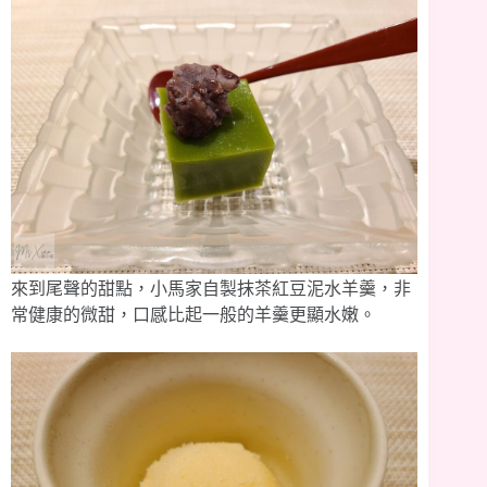
來到尾聲的甜點，小馬家自製抹茶紅豆泥水羊羹，非
常健康的微甜，口感比起一般的羊羹更顯水嫩。