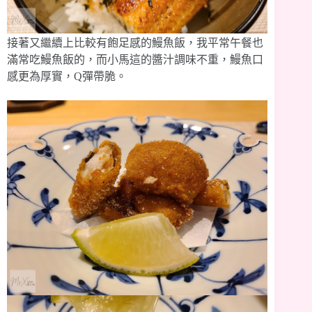
接著又繼續上比較有飽足感的鰻魚飯，我平常午餐也
滿常吃鰻魚飯的，而小馬這的醬汁調味不重，鰻魚口
感更為厚實，Q彈帶脆。