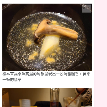
松本茸讓柴魚高湯的尾韻呈現出一股清雅幽香，神來
一筆的精華。