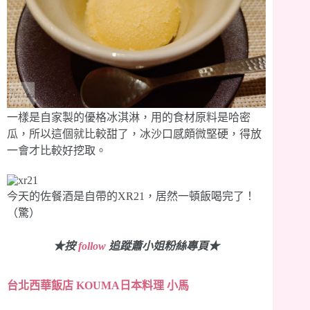
一樣是自家製的優格冰淇淋，用的食材原料是哈密
瓜，所以這個就比較甜了，冰沙口感頗微堅硬，得放
一會才比較好挖取。
今天的佐餐酒是自帶的XR21，居然一頓飯喝完了！
（驚）
★按
follow
追蹤蕭小姐粉絲專頁★
台北西華飯店 KOUMA日本料理 小馬