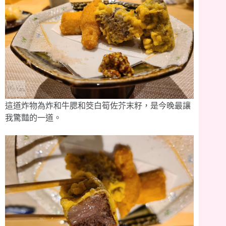
這道炸物為炸和牛腮和筊白筍佐芥末籽，是今晚最讓
我驚豔的一道。