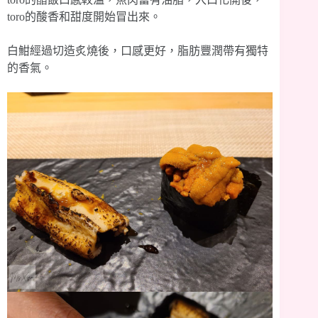
toro的酸香和甜度開始冒出來。
白魽經過切造炙燒後，口感更好，脂肪豐潤帶有獨特
的香氣。