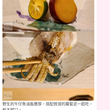
野生的午仔魚油脂豐厚，搭配微滑的蘿蔔泥一起吃，
較不膩口。