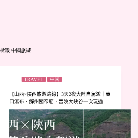
標籤
中國旅遊
TRAVEL
中國
【山西×陝西旅遊路線】3天2夜大陸自駕遊｜壺
口瀑布、解州關帝廟、晉陝大峽谷一次玩遍