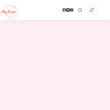
跳
至
主
要
內
容