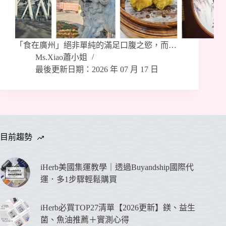
「食在廣州」絕非單純的滿足口腹之慾，而…
Ms.Xiao蕭小姐
最後更新日期：2026 年 07 月 17 日
目前趨勢
iHerb美國集運教學｜透過Buyandship國際代
運．多1步驟輕鬆購買
iHerb必買TOP27清單【2026更新】鎂、益生
菌、魚油推薦＋實測心得