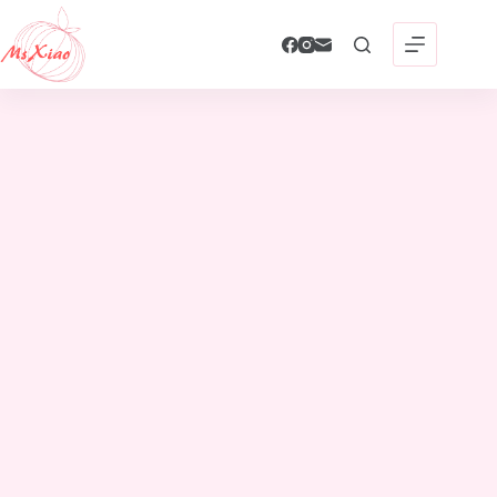
跳
至
主
要
內
容