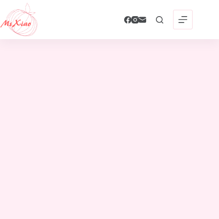
跳
至
主
要
內
容