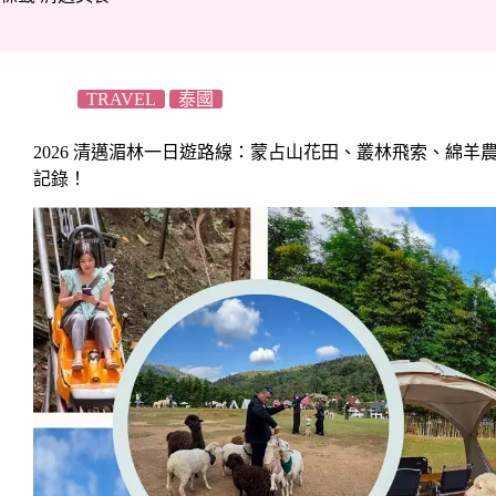
TRAVEL
泰國
2026 清邁湄林一日遊路線：蒙占山花田、叢林飛索、綿羊農
記錄！