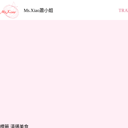
跳
至
Ms.Xiao蕭小姐
TRA
主
要
內
容
標籤
清邁美食